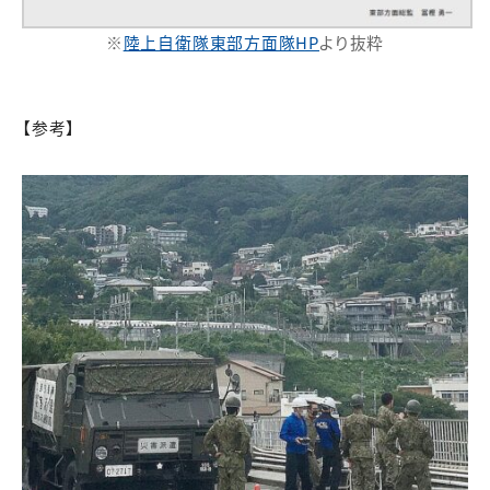
※
陸上自衛隊東部方面隊HP
より抜粋
【参考】