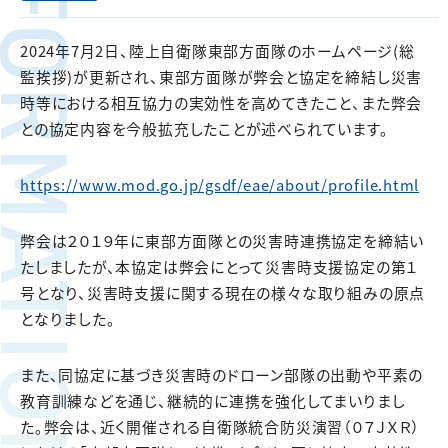
FORMATION
2024年7月2日、陸上自衛隊東部方面隊のホームページ(総
監挨拶)が更新され、東部方面隊が弊会と協定を締結し災害
時等における相互協力の実効性を高めてきたこと、また弊会
との協定内容を今般拡充したことが述べられています。
https://www.mod.go.jp/gsdf/eae/about/profile.html
弊会は２０１９年に東部方面隊との災害時連携協定を締結い
たしましたが、本協定は弊会にとって災害時支援協定の第１
号となり、災害時支援に関する現在の様々な取り組みの原点
となりました。
また、同協定に基づき災害時のドローン部隊の出動や平素の
教育訓練などを通じ、継続的に連携を強化してまいりまし
た。弊会は、近く開催される自衛隊統合防災演習（０７ＪＸＲ）