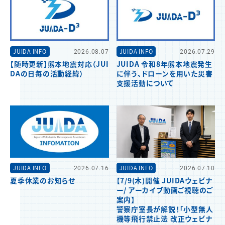
JUIDA INFO
2026.08.07
JUIDA INFO
2026.07.29
【随時更新】熊本地震対応（JUI
JUIDA 令和8年熊本地震発生
DAの日毎の活動経緯）
に伴う、ドローンを用いた災害
支援活動について
JUIDA INFO
2026.07.16
JUIDA INFO
2026.07.10
夏季休業のお知らせ
【7/9(木)開催 JUIDAウェビナ
ー/ アーカイブ動画ご視聴のご
案内】
警察庁室長が解説！「小型無人
機等飛行禁止法 改正ウェビナ