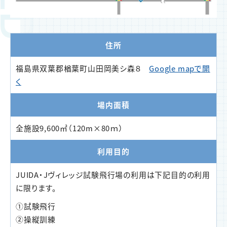
住所
福島県双葉郡楢葉町山田岡美シ森８
Google mapで開
く
場内面積
全施設9,600㎡（120m×80ｍ）
利用目的
JUIDA・Jヴィレッジ試験飛行場の利用は下記目的の利用
に限ります。
①試験飛行
②操縦訓練