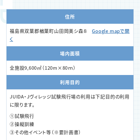
住所
福島県双葉郡楢葉町山田岡美シ森８
Google mapで開
く
場内面積
全施設9,600㎡（120m×80ｍ）
利用目的
JUIDA・Jヴィレッジ試験飛行場の利用は下記目的の利用
に限ります。
①試験飛行
②操縦訓練
③その他イベント等（※要計画書）