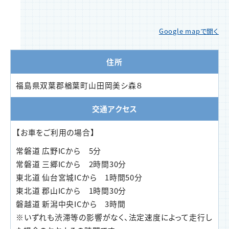
Google mapで開く
住所
福島県双葉郡楢葉町山田岡美シ森８
交通アクセス
【お車をご利用の場合】
常磐道 広野ICから 5分
常磐道 三郷ICから 2時間30分
東北道 仙台宮城ICから 1時間50分
東北道 郡山ICから 1時間30分
磐越道 新潟中央ICから 3時間
※いずれも渋滞等の影響がなく、法定速度によって走行し