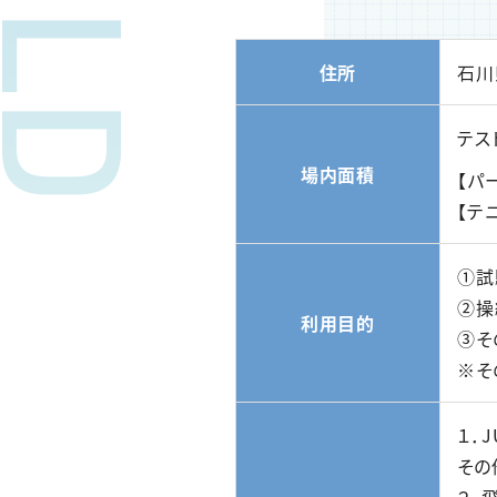
住所
石川
テス
場内面積
【パ
【テ
①試
②操
利用目的
③そ
※そ
１．
その