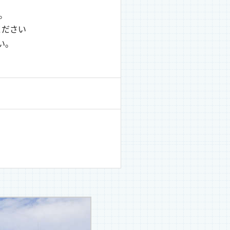
。
ください
い。