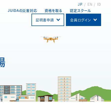
JP
EN
ID
動
JUIDAの災害対応
資格を取る
認定スクール
証明書申請
会員ログイン
場