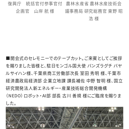
復興庁 統括官付参事官付
農林水産省 農林水産技術会
企画官 山岸 航 様
議事務局 研究総務官 東野 昭
浩 様
■開会式のセレモニーでのテープカット。ご来賓としてご挨拶
を賜りました皆様と、駐日モンゴル国大使 バンズラグチ バヤ
ルサイハン様、千葉県商工労働部次長 室田 秀明 様、千葉市
経済農政局経済部 企業立地課 課長補佐 中野 智明 様、国立
研究開発法人新エネルギー・産業技術総合開発機構
（NEDO）ロボット・AI部 部長 古川 善規 様にご臨席を賜りま
した。