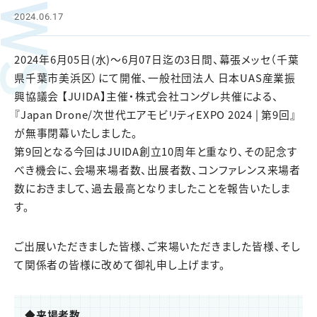
NEWS
2024.06.17
2024年6月05日(水)～6月07日迄の3日間、幕張メッセ（千葉
県千葉市美浜区）にて開催、一般社団法人 日本UAS産業振
興協議会 【JUIDA】主催・株式会社コングレ共催による、
『Japan Drone/次世代エアモビリティEXPO 2024 | 第9回』
が無事閉幕いたしました。
第9回となる今回はJUIDA創立10周年と重なり、その記念す
べき機会に、会場来場者数、出展者数、コンファレンス来場者
数におきまして、過去最高となりましたことを報告いたしま
す。
ご出展いただきました皆様、ご来場いただきました皆様、そし
て関係者の皆様に改めて御礼申し上げます。
◆来場者数