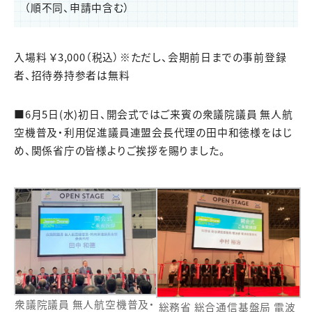
（順不同、申請中含む）
入場料 ￥3,000（税込）※ただし、会期前日までの事前登録
者、招待券持参者は無料
■6月5日(水)初日、開会式ではご来賓の衆議院議員 無人航
空機普及・利用促進議員連盟会長代理の田中和徳様をはじ
め、関係省庁の皆様よりご挨拶を賜りました。
衆議院議員 無人航空機普及・
総務省 総合通信基盤局 電波