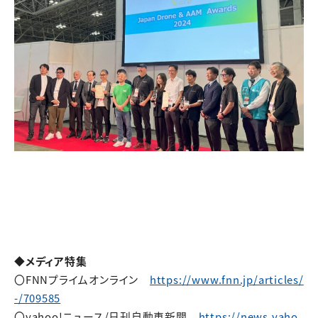
◆メディア特集
〇FNNプライムオンライン
https://www.fnn.jp/articles/
-/709585
〇yahoo!ニュース/日刊自動車新聞
https://news.yaho