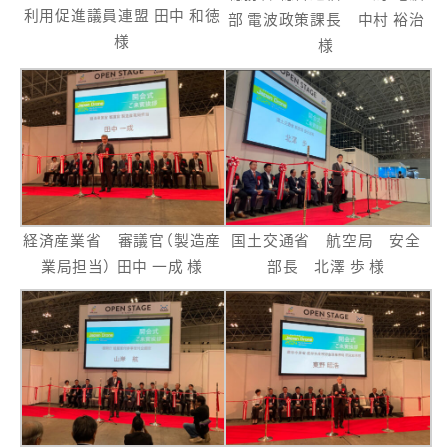
利用促進議員連盟 田中 和徳
部 電波政策課長 中村 裕治
様
様
経済産業省 審議官（製造産
国土交通省 航空局 安全
業局担当） 田中 一成 様
部長 北澤 歩 様