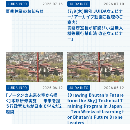
JUIDA INFO
2026.07.16
JUIDA INFO
2026.07.10
夏季休業のお知らせ
【7/9(木)開催 JUIDAウェビナ
ー/ アーカイブ動画ご視聴のご
案内】
警察庁室長が解説！「小型無人
機等飛行禁止法 改正ウェビナ
ー」
JUIDA INFO
2026.06.12
JUIDA INFO
2026.06.12
【ブータンの未来を空から描
【Drawing Bhutan’s Future
く】本邦研修実施 ― 未来を担
from the Sky】 Technical T
う行政官たちが日本で学んだ2
raining Program in Japan
週間
– Two Weeks of Learning f
or Bhutan’s Future Drone
Leaders