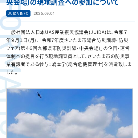
FORMATION
央会場)の現地調査への参加について
2025.09.01
JUIDA INFO
一般社団法人日本UAS産業振興協議会(JUIDA)は、令和７
年９月１日(月)、「令和7年度さいたま市総合防災訓練・防災
フェア(第４６回九都県市防災訓練・中央会場)」の企画・運営
体制への提言を行う現地調査員として、さいたま市の防災事
業有識者である参与：嶋本学(総合危機管理士)を派遣致しま
した。