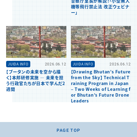
警察庁室長が解説！「小型無人
機等飛行禁止法 改正ウェビナ
ー」
JUIDA INFO
2026.06.12
JUIDA INFO
2026.06.12
【ブータンの未来を空から描
【Drawing Bhutan’s Future
く】本邦研修実施 ― 未来を担
from the Sky】 Technical T
う行政官たちが日本で学んだ2
raining Program in Japan
週間
– Two Weeks of Learning f
or Bhutan’s Future Drone
Leaders
PAGE TOP