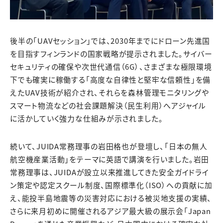
後半の「UAVセッション」では、2030年までにドローン先進国
を目指すフィンランドの国家戦略が提示されました。サイバー
セキュリティの確保や次世代通信（6G）、さまざまな極限環境
下でも確実に稼働する「高度な自律性と堅牢な信頼性」を備
えたUAV技術が紹介され、それらを森林管理モニタリングや
スマート物流などの社会課題解決（民生利用）へアジャイル
に活かしていく強力な仕組みが示されました。
続いて、JUIDA常務理事の岩田格也が登壇し、「日本の無人
航空機産業活動」をテーマに英語で講演を行いました。岩田
常務理事は、JUIDAが設立以来推進してきた安全ガイドライ
ン策定や認定スクール制度、国際標準化（ISO）への貢献に加
え、能投半島地震等の災害対応における被災地支援の実績、
さらに来月初めに開催されるアジア最大級の展示会「Japan