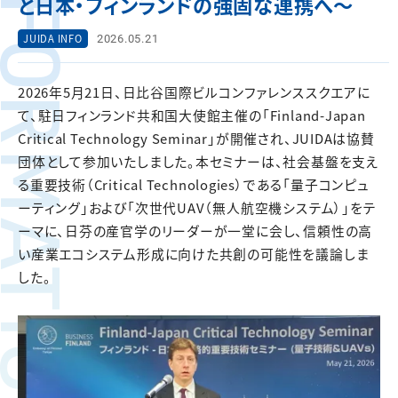
FORMATION
と日本・フィンランドの強固な連携へ〜
2026.05.21
JUIDA INFO
2026年5月21日、日比谷国際ビルコンファレンススクエアに
て、駐日フィンランド共和国大使館主催の「Finland-Japan
Critical Technology Seminar」が開催され、JUIDAは協賛
団体として参加いたしました。本セミナーは、社会基盤を支え
る重要技術（Critical Technologies）である「量子コンピュ
ーティング」および「次世代UAV（無人航空機システム）」をテ
ーマに、日芬の産官学のリーダーが一堂に会し、信頼性の高
い産業エコシステム形成に向けた共創の可能性を議論しま
した。