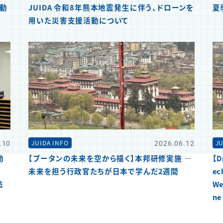
活動
JUIDA 令和8年熊本地震発生に伴う、ドローンを
夏
用いた災害支援活動について
.10
2026.06.12
JUIDA INFO
JU
動
【ブータンの未来を空から描く】本邦研修実施 ―
【D
未来を担う行政官たちが日本で学んだ2週間
ec
法
We
ne