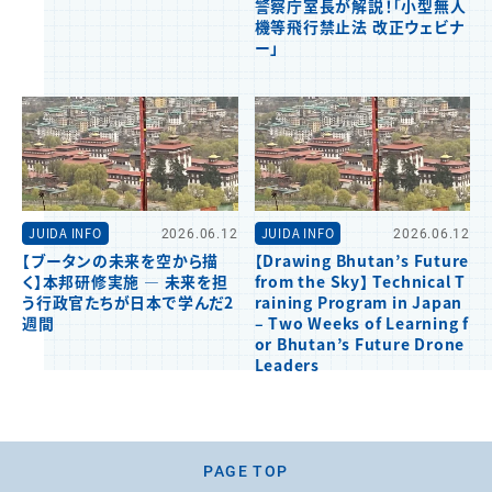
警察庁室長が解説！「小型無人
機等飛行禁止法 改正ウェビナ
ー」
JUIDA INFO
2026.06.12
JUIDA INFO
2026.06.12
【ブータンの未来を空から描
【Drawing Bhutan’s Future
く】本邦研修実施 ― 未来を担
from the Sky】 Technical T
う行政官たちが日本で学んだ2
raining Program in Japan
週間
– Two Weeks of Learning f
or Bhutan’s Future Drone
Leaders
PAGE TOP