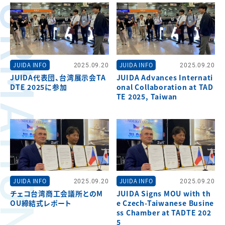
FORMATION
JUIDA INFO
2025.09.20
JUIDA INFO
2025.09.20
JUIDA代表団、台湾展示会TA
JUIDA Advances Internati
DTE 2025に参加
onal Collaboration at TAD
TE 2025, Taiwan
JUIDA INFO
2025.09.20
JUIDA INFO
2025.09.20
チェコ台湾商工会議所とのM
JUIDA Signs MOU with th
OU締結式レポート
e Czech-Taiwanese Busine
ss Chamber at TADTE 202
5