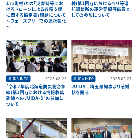
１市町村)との「災害時等にお
練(第1回)」におけるヘリ等運
けるドローンによる各種支援
航調整所の運営要領評価員と
に関する協定書」締結について
しての参加について
～フェーズフリーでの連携強化
～
JUIDA INFO
2025.08.28
JUIDA INFO
2025.08.27
「令和7年度北海道防災総合訓
JUIDA 埼玉県知事より感謝
練(第1回)」における情報収集
状を賜る
訓練へのJUIDA-D³の参加に
ついて