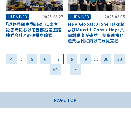
JUIDA INFO
2025.08.27
JUIDA INFO
2025.08.05
「道路啓開実動訓練」に出席。
M&K Global（DroneTalksお
災害時における首都高速道路
よびMurzilli Consulting）共
株式会社との連携を確認
同創業者が来訪 制度連携と
産業振興に向けて意見交換
<
...
5
6
7
8
9
...
20
30
40
...
>
PAGE TOP