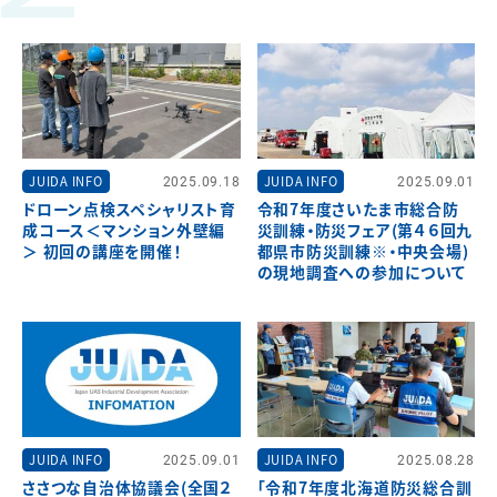
JUIDA INFO
2025.09.18
JUIDA INFO
2025.09.01
ドローン点検スペシャリスト育
令和7年度さいたま市総合防
成コース＜マンション外壁編
災訓練・防災フェア(第４６回九
＞ 初回の講座を開催！
都県市防災訓練※・中央会場)
の現地調査への参加について
JUIDA INFO
2025.09.01
JUIDA INFO
2025.08.28
ささつな自治体協議会(全国２
「令和7年度北海道防災総合訓