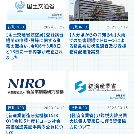
行政 INFO
2024.03.29
行政 INFO
2023.07.19
【国土交通省航空局】登録講習
【大分県からのお知らせ】大雨
機関の申請・登録に関する事
での災害現場でドローンによ
務の取扱い、令和6年3月８日
る緊急被災状況調査及び救援
と13日に一部内容が改正され
物資配送を実施
ました
行政 INFO
2023.04.10
行政 INFO
2023.03.15
【新産業創造研究機構（NIR
【経済産業省】尹錫悦大韓民国
O）】令和５年度ドローン社会
大統領夫妻来日に伴う警備協
実装促進実証事業の公募につ
力について
いて