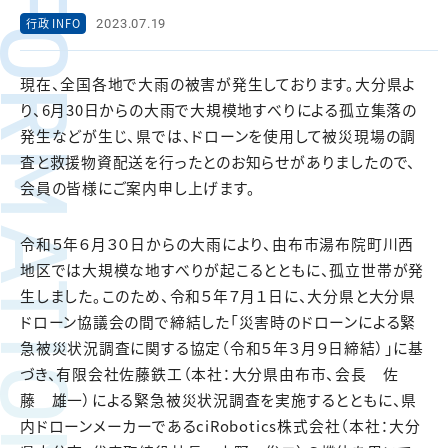
FORMATION
2023.07.19
行政 INFO
現在、全国各地で大雨の被害が発生しております。大分県よ
り、6月30日からの大雨で大規模地すべりによる孤立集落の
発生などが生じ、県では、ドローンを使用して被災現場の調
査と救援物資配送を行ったとのお知らせがありましたので、
会員の皆様にご案内申し上げます。
令和５年６月３０日からの大雨により、由布市湯布院町川西
地区では大規模な地すべりが起こるとともに、孤立世帯が発
生しました。このため、令和５年７月１日に、大分県と大分県
ドローン協議会の間で締結した「災害時のドローンによる緊
急被災状況調査に関する協定（令和５年３月９日締結）」に基
づき、有限会社佐藤鉄工（本社：大分県由布市、会長 佐
藤 雄一）による緊急被災状況調査を実施するとともに、県
内ドローンメーカーであるciRobotics株式会社（本社：大分