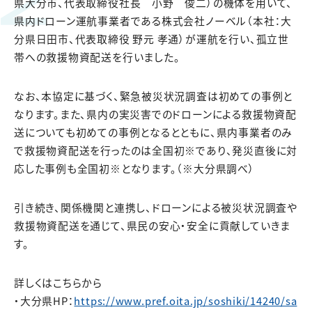
県大分市、代表取締役社長 小野 俊二）の機体を用いて、
県内ドローン運航事業者である株式会社ノーベル（本社：大
分県日田市、代表取締役 野元 孝通）が運航を行い、孤立世
帯への救援物資配送を行いました。
なお、本協定に基づく、緊急被災状況調査は初めての事例と
なります。また、県内の実災害でのドローンによる救援物資配
送についても初めての事例となるとともに、県内事業者のみ
で救援物資配送を行ったのは全国初※であり、発災直後に対
応した事例も全国初※となります。（※大分県調べ）
引き続き、関係機関と連携し、ドローンによる被災状況調査や
救援物資配送を通じて、県民の安心・安全に貢献していきま
す。
詳しくはこちらから
・大分県HP：
https://www.pref.oita.jp/soshiki/14240/sa