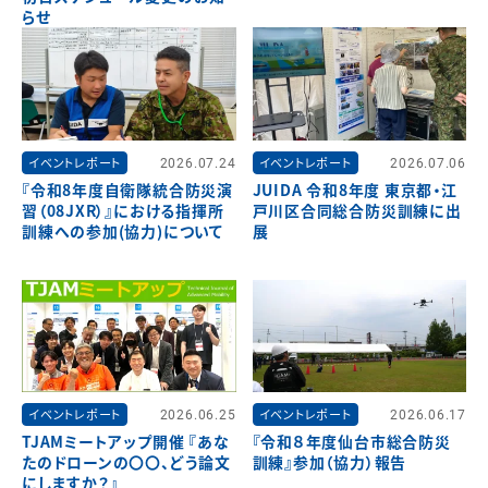
らせ
イベントレポート
2026.07.24
イベントレポート
2026.07.06
『令和8年度自衛隊統合防災演
JUIDA 令和8年度 東京都・江
習（08JXR）』における指揮所
戸川区合同総合防災訓練に出
訓練への参加(協力)について
展
イベントレポート
2026.06.25
イベントレポート
2026.06.17
TJAMミートアップ開催 『あな
『令和８年度仙台市総合防災
たのドローンの〇〇、どう論文
訓練』参加（協力）報告
にしますか？』