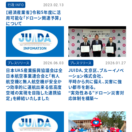
行政 INFO
2023.02.13
【経済産業省】令和5年度に活
用可能な「ドローン関連予算」
について
プレスリリース
2026.06.03
プレスリリース
2026.01.27
日本UAS産業振興協議会は全
JUIDA、文京区、ブルーイノベ
日本航空事業連合会と「有人
ーション株式会社、
航空機と無人航空機が安全か
平時から共に備え、災害に強
つ効率的に運航出来る低高度
い都市を創る。
空域の実現を目指した連携協
“実効性ある”ドローン災害対
定」を締結いたしました
応体制を構築～