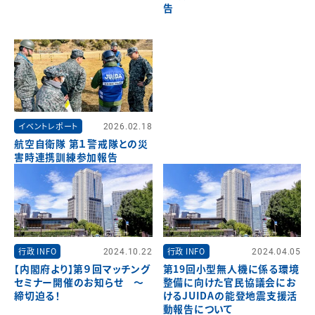
告
イベントレポート
2026.02.18
航空自衛隊 第１警戒隊との災
害時連携訓練参加報告
行政 INFO
2024.10.22
行政 INFO
2024.04.05
【内閣府より】第９回マッチング
第19回小型無人機に係る環境
セミナー開催のお知らせ ～
整備に向けた官民協議会にお
締切迫る！
けるJUIDAの能登地震支援活
動報告について