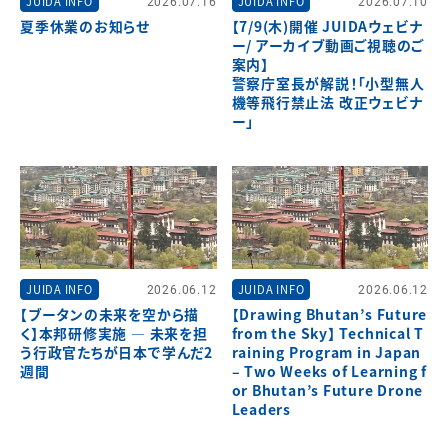
JUIDA INFO
2026.07.16
JUIDA INFO
2026.07.10
夏季休業のお知らせ
【7/9(木)開催 JUIDAウェビナ
ー/ アーカイブ動画ご視聴のご
案内】
警察庁室長が解説！「小型無人
機等飛行禁止法 改正ウェビナ
ー」
JUIDA INFO
2026.06.12
JUIDA INFO
2026.06.12
【ブータンの未来を空から描
【Drawing Bhutan’s Future
く】本邦研修実施 ― 未来を担
from the Sky】 Technical T
う行政官たちが日本で学んだ2
raining Program in Japan
週間
– Two Weeks of Learning f
or Bhutan’s Future Drone
Leaders