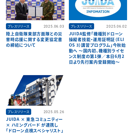
プレスリリース
2025.06.03
プレスリリース
2025.06.02
陸上自衛隊東部方面隊との災
JUIDA監修「機種別ドローン
害時応援に関する変更協定書
操縦者技能・運用証明証（ELI
の締結について
OS 3）講習プログラム」今秋始
動へ ～国内初、機種別ライセ
ンス制度の第1弾／本日6月2
日より先行案内登録開始～
プレスリリース
2025.05.26
JUIDA × 東急コミュニティー
× ハミングバード が連携し
「ドローン点検スペシャリスト」