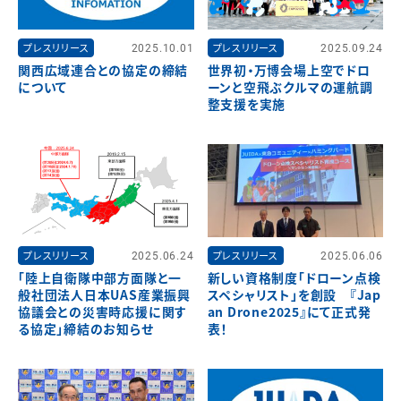
プレスリリース
2025.10.01
プレスリリース
2025.09.24
関西広域連合との協定の締結
世界初・万博会場上空でドロ
について
ーンと空飛ぶクルマの運航調
整支援を実施
プレスリリース
2025.06.24
プレスリリース
2025.06.06
「陸上自衛隊中部方面隊と一
新しい資格制度「ドローン点検
般社団法人日本UAS産業振興
スペシャリスト」を創設 『Jap
協議会との災害時応援に関す
an Drone2025』にて正式発
る協定」締結のお知らせ
表！