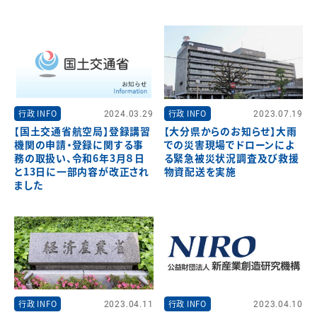
行政 INFO
2024.03.29
行政 INFO
2023.07.19
【国土交通省航空局】登録講習
【大分県からのお知らせ】大雨
機関の申請・登録に関する事
での災害現場でドローンによ
務の取扱い、令和6年3月８日
る緊急被災状況調査及び救援
と13日に一部内容が改正され
物資配送を実施
ました
行政 INFO
2023.04.11
行政 INFO
2023.04.10