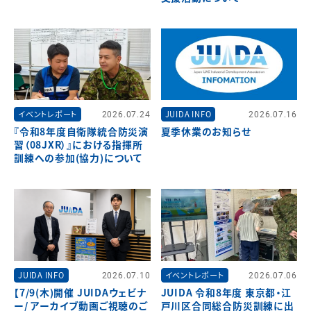
イベントレポート
2026.07.24
JUIDA INFO
2026.07.16
『令和8年度自衛隊統合防災演
夏季休業のお知らせ
習（08JXR）』における指揮所
訓練への参加(協力)について
JUIDA INFO
2026.07.10
イベントレポート
2026.07.06
【7/9(木)開催 JUIDAウェビナ
JUIDA 令和8年度 東京都・江
ー/ アーカイブ動画ご視聴のご
戸川区合同総合防災訓練に出