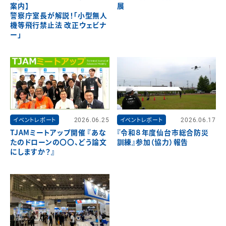
案内】
展
警察庁室長が解説！「小型無人
機等飛行禁止法 改正ウェビナ
ー」
イベントレポート
2026.06.25
イベントレポート
2026.06.17
TJAMミートアップ開催 『あな
『令和８年度仙台市総合防災
たのドローンの〇〇、どう論文
訓練』参加（協力）報告
にしますか？』