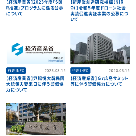
【経済産業省】2023年度「SBI
【新産業創造研究機構（NIR
R推進」プログラムに係る公募
O）】令和５年度ドローン社会
について
実装促進実証事業の公募につ
いて
行政 INFO
2023.03.15
行政 INFO
2023.03.15
【経済産業省】尹錫悦大韓民国
【経済産業省】Ｇ7広島サミット
大統領夫妻来日に伴う警備協
等に伴う警備協力について
力について