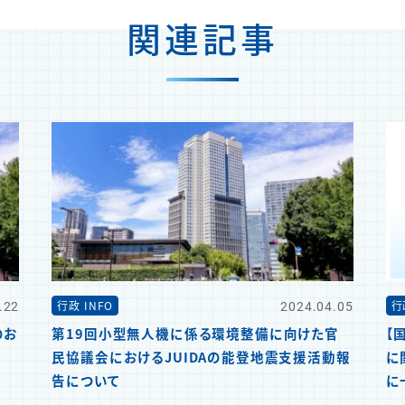
関連記事
.22
2024.04.05
行政 INFO
行
のお
第19回小型無人機に係る環境整備に向けた官
【
民協議会におけるJUIDAの能登地震支援活動報
に
告について
に