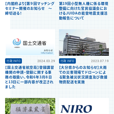
【内閣府より】第９回マッチング
第19回小型無人機に係る環境
セミナー開催のお知らせ ～
整備に向けた官民協議会にお
締切迫る！
けるJUIDAの能登地震支援活
動報告について
行政 INFO
2024.03.29
行政 INFO
2023.07.19
【国土交通省航空局】登録講習
【大分県からのお知らせ】大雨
機関の申請・登録に関する事
での災害現場でドローンによ
務の取扱い、令和6年3月８日
る緊急被災状況調査及び救援
と13日に一部内容が改正され
物資配送を実施
ました