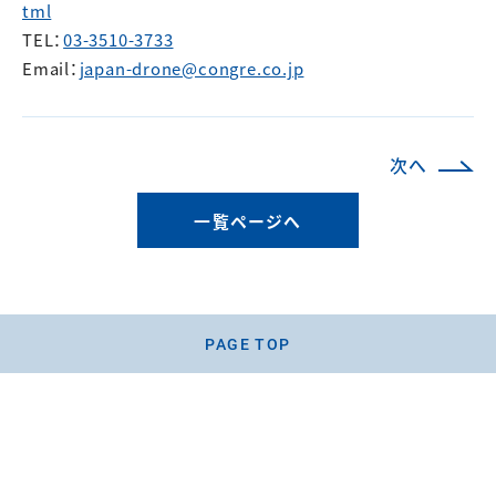
tml
TEL：
03-3510-3733
Email：
japan-drone@congre.co.jp
次へ
一覧ページへ
PAGE TOP