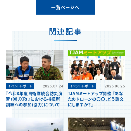
一覧ページへ
関連記事
イベントレポート
2026.07.24
イベントレポート
2026.06.25
『令和8年度自衛隊統合防災演
TJAMミートアップ開催 『あな
習（08JXR）』における指揮所
たのドローンの〇〇、どう論文
訓練への参加(協力)について
にしますか？』