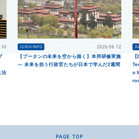
.10
2026.06.12
JUIDA INFO
JU
ブ
【ブータンの未来を空から描く】本邦研修実施
【D
― 未来を担う行政官たちが日本で学んだ2週間
Te
止法
o 
ro
PAGE TOP