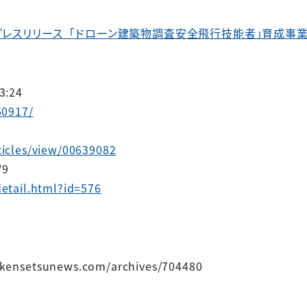
DA連携プレスリリース_「ドローン建築物調査安全飛行技能者」育成事
3:24
60917/
ticles/view/00639082
9
detail.html?id=576
nsetsunews.com/archives/704480