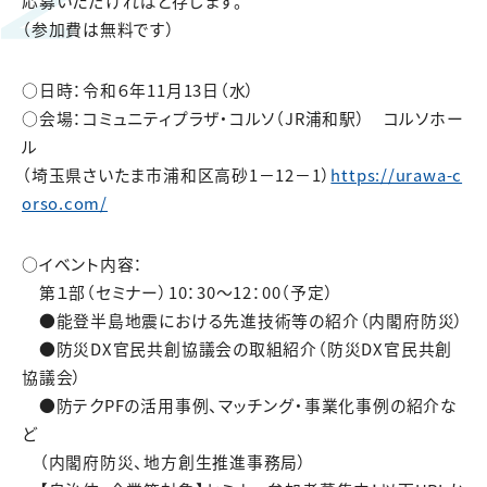
応募いただければと存じます。
（参加費は無料です）
○日時：令和６年11月13日（水）
○会場：コミュニティプラザ・コルソ（JR浦和駅） コルソホー
ル
（埼玉県さいたま市浦和区高砂1－12－1）
https://urawa-c
orso.com/
○イベント内容：
第１部（セミナー）10：30～12：00（予定）
●能登半島地震における先進技術等の紹介（内閣府防災）
●防災DX官民共創協議会の取組紹介（防災DX官民共創
協議会）
●防テクPFの活用事例、マッチング・事業化事例の紹介な
ど
（内閣府防災、地方創生推進事務局）