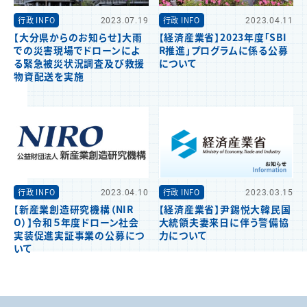
行政 INFO
2023.07.19
行政 INFO
2023.04.11
【大分県からのお知らせ】大雨
【経済産業省】2023年度「SBI
での災害現場でドローンによ
R推進」プログラムに係る公募
る緊急被災状況調査及び救援
について
物資配送を実施
行政 INFO
2023.04.10
行政 INFO
2023.03.15
【新産業創造研究機構（NIR
【経済産業省】尹錫悦大韓民国
O）】令和５年度ドローン社会
大統領夫妻来日に伴う警備協
実装促進実証事業の公募につ
力について
いて