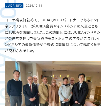
FORMATION
2024.12.11
JUIDA INFO
コロナ禍以降初めて、JUIDAのMOUパートナーであるインド
ネシアファミリーがJUIDA会員やインドネシアの来賓ととも
にJUIDAを訪問しました。この訪問団には、JUIDAインドネシ
アの運営を担う中央宣興やモストポ大学の学長が含まれ、イ
ンドネシアの最新情勢や今後の協業体制について幅広く意見
が交わされました。