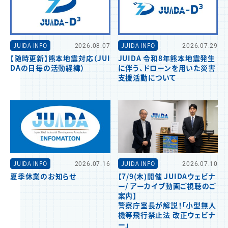
JUIDA INFO
2026.08.07
JUIDA INFO
2026.07.29
【随時更新】熊本地震対応（JUI
JUIDA 令和8年熊本地震発生
DAの日毎の活動経緯）
に伴う、ドローンを用いた災害
支援活動について
JUIDA INFO
2026.07.16
JUIDA INFO
2026.07.10
夏季休業のお知らせ
【7/9(木)開催 JUIDAウェビナ
ー/ アーカイブ動画ご視聴のご
案内】
警察庁室長が解説！「小型無人
機等飛行禁止法 改正ウェビナ
ー」