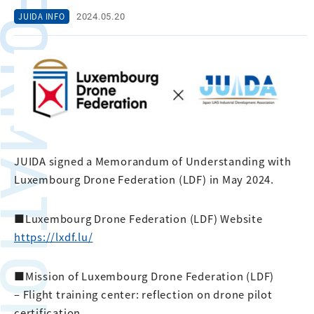
FORMATION
2024.05.20
JUIDA INFO
JUIDA signed a Memorandum of Understanding with
Luxembourg Drone Federation (LDF) in May 2024.
■Luxembourg Drone Federation (LDF) Website
https://lxdf.lu/
■Mission of Luxembourg Drone Federation (LDF)
– Flight training center: reflection on drone pilot
certification