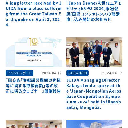
A long letter received by J
『Japan Drone/次世代エアモ
UIDA from a place sufferin
ビリティEXPO 2024』来場登
g from the Great Taiwan E
録/国際コンファレンスの聴講
arthquake on April 3, 202
申し込み開始のお知らせ
4.
イベントレポート
2024.04.17
JUIDA INFO
2024.04.17
『国交省「登録講習機関の登録
JUIDA Managing Director
等に関する取扱要領」等の改
Kakuya Iwata spoke at th
正に係るウェビナー』開催報告
e ’Japan-Mongolian Aeros
pace Cooperation Sympo
sium 2024’ held in Ulaanb
aatar, Mongolia.