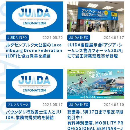
FORMATION
JUIDA INFO
2024.05.20
JUIDA INFO
2024.05.17
ルクセンブルク大公国のLuxe
JUIDA後援展示会『アジア・シ
mbourg Drone Federation
ームレス物流フォーラム2024』
(LDF)と協力覚書を締結
にて岩田常務理理事が登壇
プレスリリース
2024.05.17
JUIDA INFO
2024.05.10
バウンダリ行政書士法人とJU
聴講券、5月17日まで限定早期
IDA、業務提携契約を締結
割引中！
有料特別講演、MOBILITY PR
OFESSIONAL SEMINAR～J