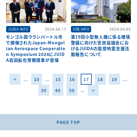
JUIDA INFO
2024.04.17
行政 INFO
2024.04.05
モンゴル国ウランバートル市
第19回小型無人機に係る環境
で開催されたJapan-Mongol
整備に向けた官民協議会にお
ian Aerospace Cooperatio
けるJUIDAの能登地震支援活
n Symposium 2024にJUID
動報告について
A岩田拡也常務理事が登壇
<
...
10
...
15
16
17
18
19
...
30
40
50
...
>
PAGE TOP