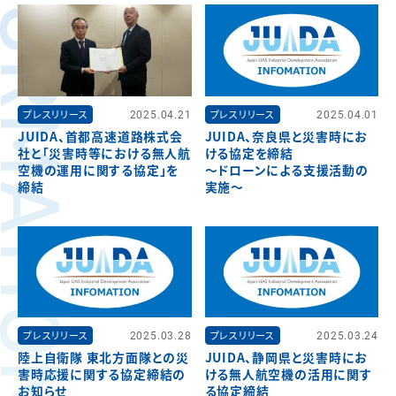
FORMATION
プレスリリース
2025.04.21
プレスリリース
2025.04.01
JUIDA、首都高速道路株式会
JUIDA、奈良県と災害時にお
社と「災害時等における無人航
ける協定を締結
空機の運用に関する協定」を
～ドローンによる支援活動の
締結
実施～
プレスリリース
2025.03.28
プレスリリース
2025.03.24
陸上自衛隊 東北方面隊との災
JUIDA、静岡県と災害時にお
害時応援に関する協定締結の
ける無人航空機の活用に関す
お知らせ
る協定締結