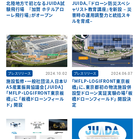
北陸地方で初となるJUIDA試
JUIDA、『ドローン防災スペシ
験飛行場 『加賀 ホテルアロ
ャリスト教育講座』を新設 – 災
ーレ飛行場』がオープン
害時の運用調整力と統括スキ
ルを育成–
プレスリリース
2024.10.02
プレスリリース
2024.06.07
施設監修・一般社団法人日本U
「MFLP・LOGIFRONT東京板
AS産業振興協議会【JUIDA】
橋」に、東京都初の物流施設併
「MFLP・LOGIFRONT東京板
設型ドローン実証実験の場「板
橋」に 「板橋ドローンフィール
橋ドローンフィールド」 開設決
ド」 開設
定