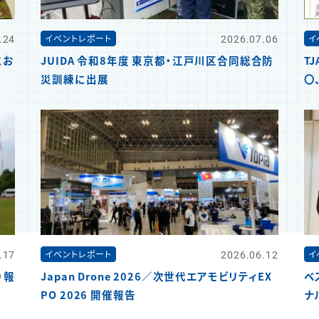
.24
2026.07.06
イベントレポート
イ
にお
JUIDA 令和8年度 東京都・江戸川区合同総合防
T
災訓練に出展
〇
.17
2026.06.12
イベントレポート
イ
）報
Japan Drone 2026／次世代エアモビリティEX
ベ
PO 2026 開催報告
ナ