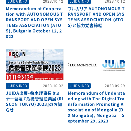
JUIDA INFO
2023.10.12
JUIDA INFO
2023.10.12
Memorandum of Coopera
ブルガリア AUTONOMOUS T
tion with AUTONOMOUS T
RANSPORT AND OPEN SYS
RANSPORT AND OPEN SYS
TEMS ASSOCIATION （ATO
TEMS ASSOCIATION (ATO
S）と協力覚書締結
S), Bulgaria October 12, 2
023
JUIDA INFO
2023.10.02
JUIDA INFO
2023.09.29
JUIDA出展・鈴木理事長セミ
Memorandum of Understa
ナー登壇 『危機管理産業展（RI
nding with The Digital Tra
SCON TOKYO）2023』のお知
nsformation Promoting A
らせ
ssociation of Mongolia (D
X Mongolia), Mongolia S
eptember 29, 2023