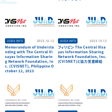
JUIDA INFO
2023.10.12
JUIDA INFO
2023.10.12
Memorandum of Understa
フィリピン The Central Visa
nding with The Central Vi
yas Information Sharing
sayas Information Sharin
Network Foundation, Inc.
g Network Foundation, In
(CVISNET)と協力覚書締結
c. (CVISNET), Philippine O
ctober 12, 2023