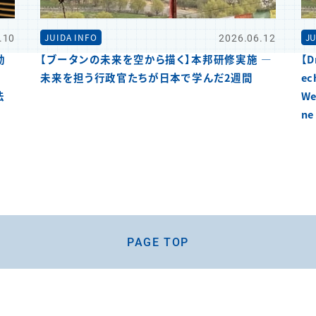
.10
2026.06.12
JUIDA INFO
JU
動
【ブータンの未来を空から描く】本邦研修実施 ―
【D
未来を担う行政官たちが日本で学んだ2週間
ec
法
We
ne
PAGE TOP