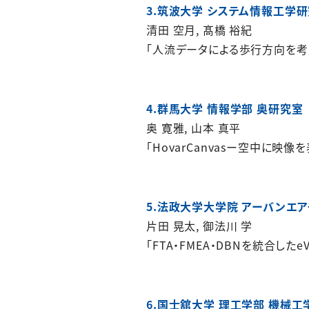
3.筑波大学 システム情報工学
清田 空月, 髙橋 裕紀
「人流データによる歩行方向を考
4.群馬大学 情報学部 奥研究室
奥 寛雅, 山本 真平
「HovarCanvasー空中に映
5.法政大学大学院 アーバンエ
片田 晃太, 御法川 学
「FTA・FMEA・DBNを統合した
6.国士舘大学 理工学部 機械