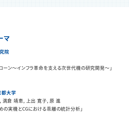
ーマ
研究院
ローン～インフラ革命を支える次世代機の研究開発～」
 京都大学
 満倉 靖恵, 上出 寛子, 原 進
めの実機とCGにおける乖離の統計分析」