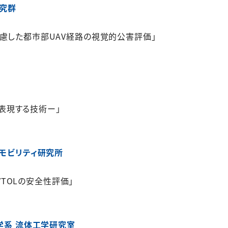
研究群
慮した都市部UAV経路の視覚的公害評価」
像を表現する技術ー」
アモビリティ研究所
eVTOLの安全性評価」
工学系 流体工学研究室