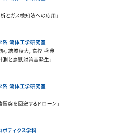
解析とガス検知法への応用」
工学系 流体工学研究室
慶矩, 結城稜大, 富樫 盛典
計測と鳥獣対策音発生」
工学系 流体工学研究室
路衝突を回避するドローン」
 ロボティクス学科