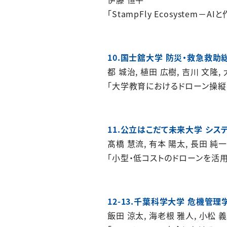
「StampFly Ecosystem－
10.国士舘大学 防災・救急救助
都 城治, 植田 広樹, 吉川 文隆, 
「大学教育におけるドローン操
11.公立はこだて未来大学 シ
髙橋 慧流, 有本 陽太, 長田 純一
「小型・低コストのドローンを活
12-13.千葉科学大学 危機管理
飯田 涼太, 海老根 雅人, 小松 義