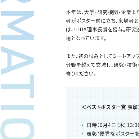
FORMATION
本年は、大学・研究機関・企業よ
者がポスター前に立ち、来場者と
はJUIDA理事長賞を授与。研
場となっています。
また、初の試みとしてミートアッ
分野を越えて交流し、研究・技術・
寄りください。
＜ベストポスター賞 表彰
日時：6月4日（木）13:30
表彰：優秀なポスター