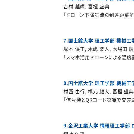
吉村 越輝, 富樫 盛典
「ドローン下降気流の到達距離
7.国士舘大学 理工学部 機械
塚本 優正, 木嶋 楽人, 木場田 
「スマホ活用ドローンによる温度
8.国士舘大学 理工学部 機械
村西 由行, 橋元 雄大, 富樫 盛典
「信号機とQRコード認識で交差
9.金沢工業大学 情報理工学部
伊藤 恒平