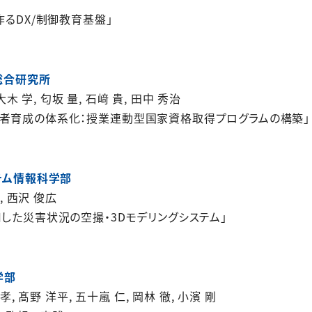
AIと作るDX/制御教育基盤」
総合研究所
大木 学, 匂坂 量, 石﨑 貴, 田中 秀治
縦者育成の体系化：授業連動型国家資格取得プログラムの構築」
ステム情報科学部
, 西沢 俊広
用した災害状況の空撮・3Dモデリングシステム」
学部
孝, 髙野 洋平, 五十嵐 仁, 岡林 徹, 小濱 剛