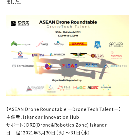
ました。
【ASEAN Drone Roundtable ―Drone Tech Talent－】
主催者：Iskandar Innovation Hub
サポート：DRZ(Drone&Robotics Zone) Iskandr
日 程：2021年3月30日（火）～31日（水）