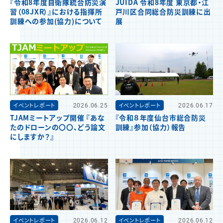
『令和8年度自衛隊統合防災演
JUIDA 令和8年度 東京都・江
習（08JXR）』における指揮所
戸川区合同総合防災訓練に出
訓練への参加(協力)について
展
イベントレポート
2026.06.25
イベントレポート
2026.06.17
TJAMミートアップ開催 『あな
『令和８年度仙台市総合防災
たのドローンの〇〇、どう論文
訓練』参加（協力）報告
にしますか？』
イベントレポート
2026.06.12
イベントレポート
2026.06.12