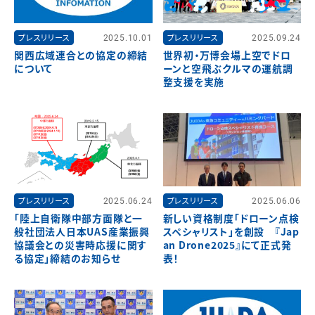
プレスリリース
2025.10.01
プレスリリース
2025.09.24
関西広域連合との協定の締結
世界初・万博会場上空でドロ
について
ーンと空飛ぶクルマの運航調
整支援を実施
プレスリリース
2025.06.24
プレスリリース
2025.06.06
「陸上自衛隊中部方面隊と一
新しい資格制度「ドローン点検
般社団法人日本UAS産業振興
スペシャリスト」を創設 『Jap
協議会との災害時応援に関す
an Drone2025』にて正式発
る協定」締結のお知らせ
表！