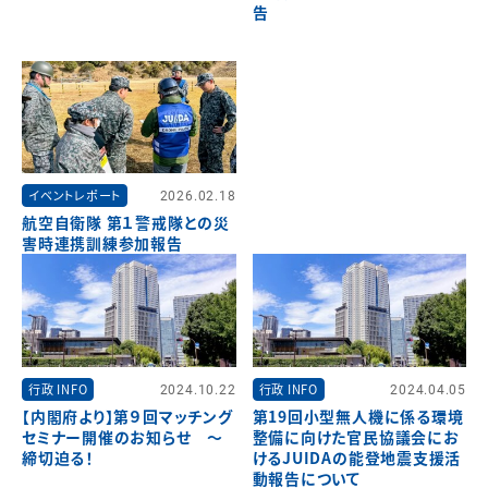
告
イベントレポート
2026.02.18
航空自衛隊 第１警戒隊との災
害時連携訓練参加報告
行政 INFO
2024.10.22
行政 INFO
2024.04.05
【内閣府より】第９回マッチング
第19回小型無人機に係る環境
セミナー開催のお知らせ ～
整備に向けた官民協議会にお
締切迫る！
けるJUIDAの能登地震支援活
動報告について