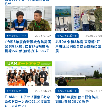
らせ
イベントレポート
2026.07.24
イベントレポート
2026.07.06
『令和8年度自衛隊統合防災演
JUIDA 令和8年度 東京都・江
習（08JXR）』における指揮所
戸川区合同総合防災訓練に出
訓練への参加(協力)について
展
イベントレポート
2026.06.25
イベントレポート
2026.06.17
TJAMミートアップ開催 『あな
『令和８年度仙台市総合防災
たのドローンの〇〇、どう論文
訓練』参加（協力）報告
にしますか？』