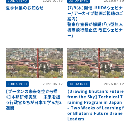
JUIDA INFO
2026.07.16
JUIDA INFO
2026.07.10
夏季休業のお知らせ
【7/9(木)開催 JUIDAウェビナ
ー/ アーカイブ動画ご視聴のご
案内】
警察庁室長が解説！「小型無人
機等飛行禁止法 改正ウェビナ
ー」
JUIDA INFO
2026.06.12
JUIDA INFO
2026.06.12
【ブータンの未来を空から描
【Drawing Bhutan’s Future
く】本邦研修実施 ― 未来を担
from the Sky】 Technical T
う行政官たちが日本で学んだ2
raining Program in Japan
週間
– Two Weeks of Learning f
or Bhutan’s Future Drone
Leaders