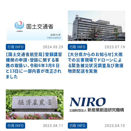
行政 INFO
2024.03.29
行政 INFO
2023.07.19
【国土交通省航空局】登録講習
【大分県からのお知らせ】大雨
機関の申請・登録に関する事
での災害現場でドローンによ
務の取扱い、令和6年3月８日
る緊急被災状況調査及び救援
と13日に一部内容が改正され
物資配送を実施
ました
行政 INFO
2023.04.11
行政 INFO
2023.04.10