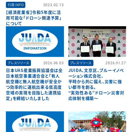
行政 INFO
2023.02.13
【経済産業省】令和5年度に活
用可能な「ドローン関連予算」
について
プレスリリース
2026.06.03
プレスリリース
2026.01.27
日本UAS産業振興協議会は全
JUIDA、文京区、ブルーイノベ
日本航空事業連合会と「有人
ーション株式会社、
航空機と無人航空機が安全か
平時から共に備え、災害に強
つ効率的に運航出来る低高度
い都市を創る。
空域の実現を目指した連携協
“実効性ある”ドローン災害対
定」を締結いたしました
応体制を構築～