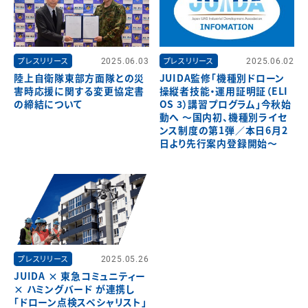
プレスリリース
2025.06.03
プレスリリース
2025.06.02
陸上自衛隊東部方面隊との災
JUIDA監修「機種別ドローン
害時応援に関する変更協定書
操縦者技能・運用証明証（ELI
の締結について
OS 3）講習プログラム」今秋始
動へ ～国内初、機種別ライセ
ンス制度の第1弾／本日6月2
日より先行案内登録開始～
プレスリリース
2025.05.26
JUIDA × 東急コミュニティー
× ハミングバード が連携し
「ドローン点検スペシャリスト」