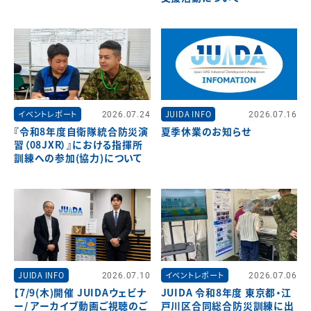
イベントレポート
2026.07.24
JUIDA INFO
2026.07.16
『令和8年度自衛隊統合防災演
夏季休業のお知らせ
習（08JXR）』における指揮所
訓練への参加(協力)について
JUIDA INFO
2026.07.10
イベントレポート
2026.07.06
【7/9(木)開催 JUIDAウェビナ
JUIDA 令和8年度 東京都・江
ー/ アーカイブ動画ご視聴のご
戸川区合同総合防災訓練に出