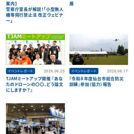
案内】
展
警察庁室長が解説！「小型無人
機等飛行禁止法 改正ウェビナ
ー」
イベントレポート
2026.06.25
イベントレポート
2026.06.17
TJAMミートアップ開催 『あな
『令和８年度仙台市総合防災
たのドローンの〇〇、どう論文
訓練』参加（協力）報告
にしますか？』