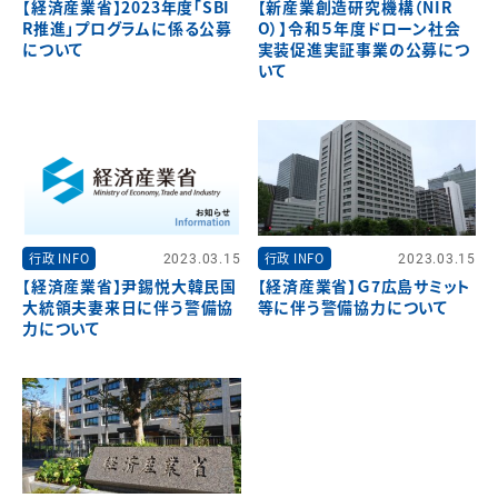
【経済産業省】2023年度「SBI
【新産業創造研究機構（NIR
R推進」プログラムに係る公募
O）】令和５年度ドローン社会
について
実装促進実証事業の公募につ
いて
行政 INFO
2023.03.15
行政 INFO
2023.03.15
【経済産業省】尹錫悦大韓民国
【経済産業省】Ｇ7広島サミット
大統領夫妻来日に伴う警備協
等に伴う警備協力について
力について